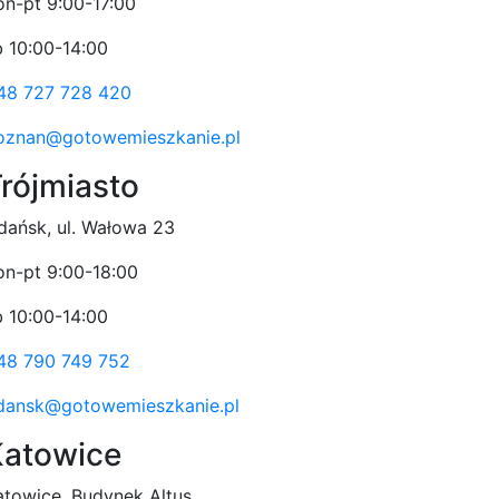
on-pt 9:00-17:00
b 10:00-14:00
48 727 728 420
oznan@gotowemieszkanie.pl
rójmiasto
dańsk, ul. Wałowa 23
on-pt 9:00-18:00
b 10:00-14:00
48 790 749 752
dansk@gotowemieszkanie.pl
Katowice
atowice, Budynek Altus,