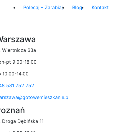
Polecaj – Zarabiaj
Blog
Kontakt
Warszawa
l. Wiertnicza 63a
on-pt 9:00-18:00
b 10:00-14:00
48 531 752 752
arszawa@gotowemieszkanie.pl
Poznań
l. Droga Dębińska 11