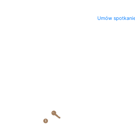
Kontakt
Umów spotkani
790 309 752