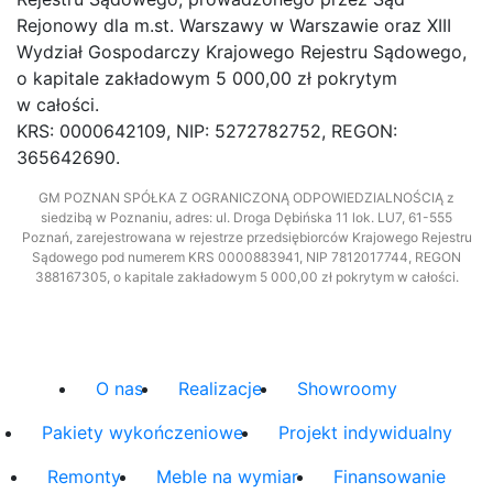
Rejonowy dla m.st. Warszawy w Warszawie oraz XIII
Wydział Gospodarczy Krajowego Rejestru Sądowego,
o kapitale zakładowym 5 000,00 zł pokrytym
w całości.
KRS: 0000642109, NIP: 5272782752, REGON:
365642690.
GM POZNAN SPÓŁKA Z OGRANICZONĄ ODPOWIEDZIALNOŚCIĄ z
siedzibą w Poznaniu, adres: ul. Droga Dębińska 11 lok. LU7, 61-555
Poznań, zarejestrowana w rejestrze przedsiębiorców Krajowego Rejestru
Sądowego pod numerem KRS 0000883941, NIP 7812017744, REGON
388167305, o kapitale zakładowym 5 000,00 zł pokrytym w całości.
O nas
Realizacje
Showroomy
Pakiety wykończeniowe
Projekt indywidualny
Remonty
Meble na wymiar
Finansowanie