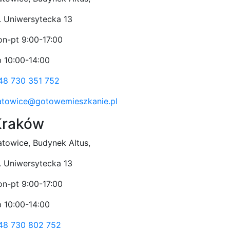
l. Uniwersytecka 13
on-pt 9:00-17:00
b 10:00-14:00
48 730 351 752
atowice@gotowemieszkanie.pl
Kraków
atowice, Budynek Altus,
l. Uniwersytecka 13
on-pt 9:00-17:00
b 10:00-14:00
48 730 802 752