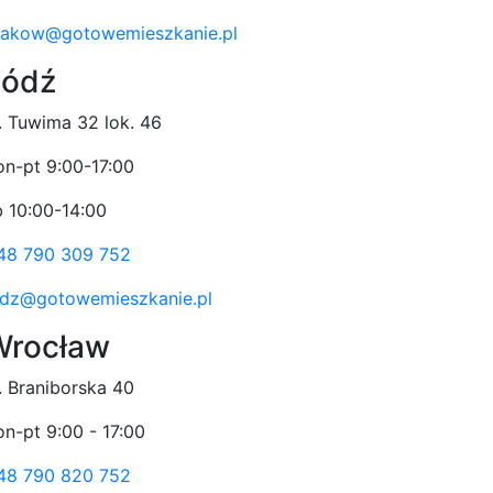
rakow@gotowemieszkanie.pl
Łódź
l. Tuwima 32 lok. 46
on-pt 9:00-17:00
b 10:00-14:00
48 790 309 752
odz@gotowemieszkanie.pl
Wrocław
l. Braniborska 40
on-pt 9:00 - 17:00
48 790 820 752