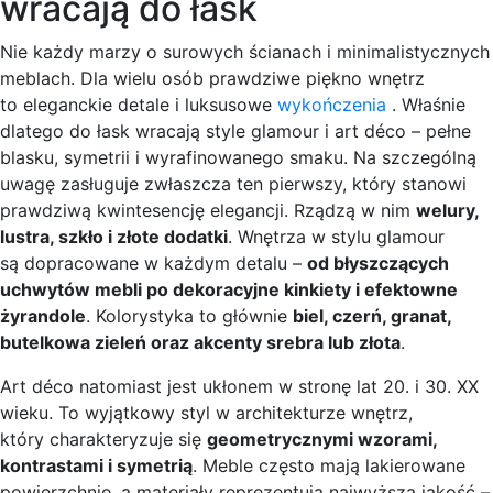
wracają do łask
Nie każdy marzy o surowych ścianach i minimalistycznych
meblach. Dla wielu osób prawdziwe piękno wnętrz
to eleganckie detale i luksusowe
wykończenia
. Właśnie
dlatego do łask wracają style glamour i art déco – pełne
blasku, symetrii i wyrafinowanego smaku. Na szczególną
uwagę zasługuje zwłaszcza ten pierwszy, który stanowi
prawdziwą kwintesencję elegancji. Rządzą w nim
welury,
lustra, szkło i złote dodatki
. Wnętrza w stylu glamour
są dopracowane w każdym detalu –
od błyszczących
uchwytów mebli po dekoracyjne kinkiety i efektowne
żyrandole
. Kolorystyka to głównie
biel, czerń, granat,
butelkowa zieleń oraz akcenty srebra lub złota
.
Art déco natomiast jest ukłonem w stronę lat 20. i 30. XX
wieku. To wyjątkowy styl w architekturze wnętrz,
który charakteryzuje się
geometrycznymi wzorami,
kontrastami i symetrią
. Meble często mają lakierowane
powierzchnie, a materiały reprezentują najwyższą jakość –