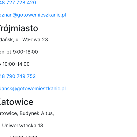
48 727 728 420
oznan@gotowemieszkanie.pl
rójmiasto
dańsk, ul. Wałowa 23
on-pt 9:00-18:00
b 10:00-14:00
48 790 749 752
dansk@gotowemieszkanie.pl
Katowice
atowice, Budynek Altus,
l. Uniwersytecka 13