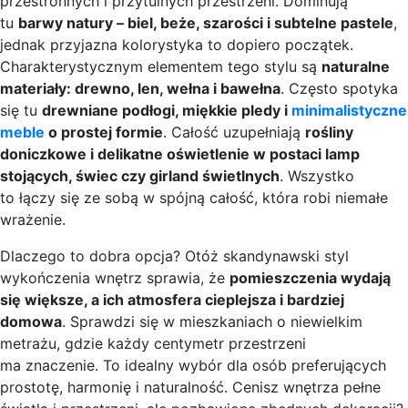
przestronnych i przytulnych przestrzeni. Dominują
tu
barwy natury – biel, beże, szarości i subtelne pastele
,
jednak przyjazna kolorystyka to dopiero początek.
Charakterystycznym elementem tego stylu są
naturalne
materiały: drewno, len, wełna i bawełna
. Często spotyka
się tu
drewniane podłogi, miękkie pledy i
minimalistyczne
meble
o prostej formie
. Całość uzupełniają
rośliny
doniczkowe i delikatne oświetlenie w postaci lamp
stojących, świec czy girland świetlnych
. Wszystko
to łączy się ze sobą w spójną całość, która robi niemałe
wrażenie.
Dlaczego to dobra opcja? Otóż skandynawski styl
wykończenia wnętrz sprawia, że
pomieszczenia wydają
się większe, a ich atmosfera cieplejsza i bardziej
domowa
. Sprawdzi się w mieszkaniach o niewielkim
metrażu, gdzie każdy centymetr przestrzeni
ma znaczenie. To idealny wybór dla osób preferujących
prostotę, harmonię i naturalność. Cenisz wnętrza pełne