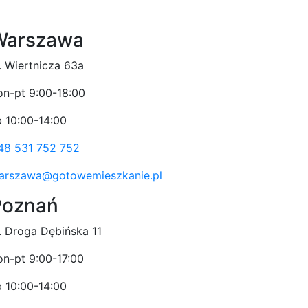
Warszawa
l. Wiertnicza 63a
on-pt 9:00-18:00
b 10:00-14:00
48 531 752 752
arszawa@gotowemieszkanie.pl
Poznań
l. Droga Dębińska 11
on-pt 9:00-17:00
b 10:00-14:00