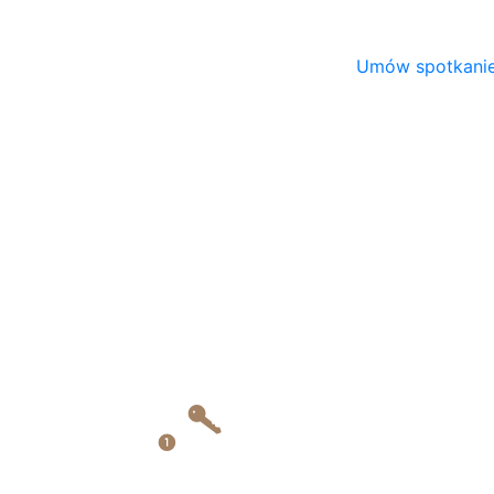
Kontakt
Umów spotkani
727 728 420