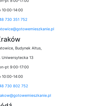
on-pt 9:00-17:00
b 10:00-14:00
48 730 351 752
atowice@gotowemieszkanie.pl
Kraków
atowice, Budynek Altus,
l. Uniwersytecka 13
on-pt 9:00-17:00
b 10:00-14:00
48 730 802 752
rakow@gotowemieszkanie.pl
Łódź