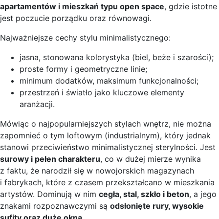
apartamentów i mieszkań typu open space
, gdzie istotne
jest poczucie porządku oraz równowagi.
Najważniejsze cechy stylu minimalistycznego:
jasna, stonowana kolorystyka (biel, beże i szarości);
proste formy i geometryczne linie;
minimum dodatków, maksimum funkcjonalności;
przestrzeń i światło jako kluczowe elementy
aranżacji.
Mówiąc o najpopularniejszych stylach wnętrz, nie można
zapomnieć o tym loftowym (industrialnym), który jednak
stanowi przeciwieństwo minimalistycznej sterylności. Jest
surowy i pełen charakteru
, co w dużej mierze wynika
z faktu, że narodził się w nowojorskich magazynach
i fabrykach, które z czasem przekształcano w mieszkania
artystów. Dominują w nim
cegła, stal, szkło i beton
, a jego
znakami rozpoznawczymi są
odsłonięte rury, wysokie
sufity oraz duże okna
.