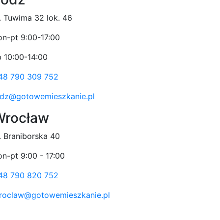
l. Tuwima 32 lok. 46
on-pt 9:00-17:00
b 10:00-14:00
48 790 309 752
odz@gotowemieszkanie.pl
Wrocław
l. Braniborska 40
on-pt 9:00 - 17:00
48 790 820 752
roclaw@gotowemieszkanie.pl