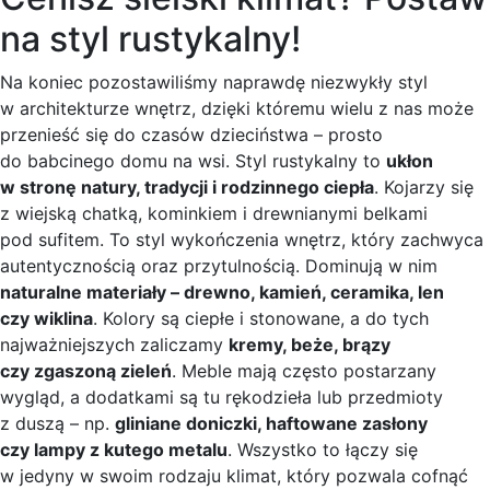
na styl rustykalny!
Na koniec pozostawiliśmy naprawdę niezwykły styl
w architekturze wnętrz, dzięki któremu wielu z nas może
przenieść się do czasów dzieciństwa – prosto
do babcinego domu na wsi. Styl rustykalny to
ukłon
w stronę natury, tradycji i rodzinnego ciepła
. Kojarzy się
z wiejską chatką, kominkiem i drewnianymi belkami
pod sufitem. To styl wykończenia wnętrz, który zachwyca
autentycznością oraz przytulnością. Dominują w nim
naturalne materiały – drewno, kamień, ceramika, len
czy wiklina
. Kolory są ciepłe i stonowane, a do tych
najważniejszych zaliczamy
kremy, beże, brązy
czy zgaszoną zieleń
. Meble mają często postarzany
wygląd, a dodatkami są tu rękodzieła lub przedmioty
z duszą – np.
gliniane doniczki, haftowane zasłony
czy lampy z kutego metalu
. Wszystko to łączy się
w jedyny w swoim rodzaju klimat, który pozwala cofnąć